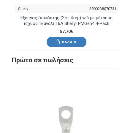
Shelly
3800238070731
Έξυπνος διακόπτης (Σέτ 4τεμ) wifi με μέτρηση
ισχύος 1κανάλι 16A Shelly1PMGen4 4-Pack
87,70€
ΚΑΛΆΘΙ
Πρώτα σε πωλήσεις