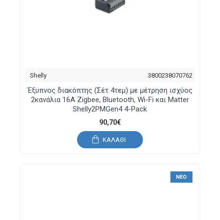
Shelly
3800238070762
Έξυπνος διακόπτης (Σέτ 4τεμ) με μέτρηση ισχύος
2κανάλια 16A Zigbee, Bluetooth, Wi-Fi και Matter
Shelly2PMGen4 4-Pack
90,70€
ΚΑΛΆΘΙ
ΝΈΟ