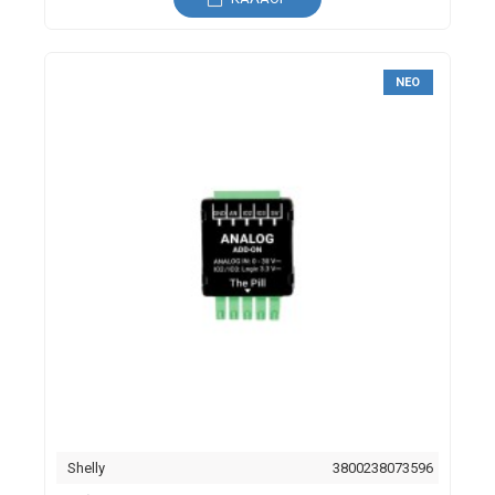
ΝΈΟ
Shelly
3800238073596