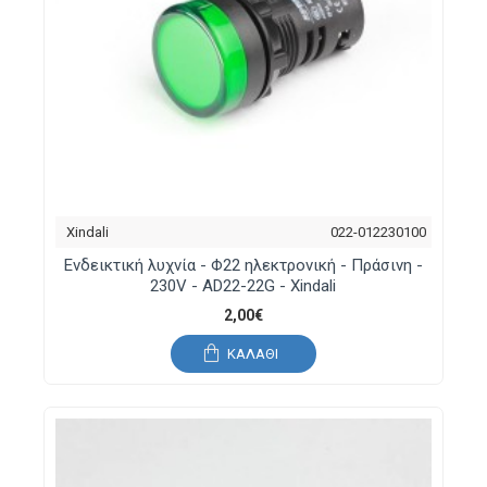
Xindali
022-012230100
Ενδεικτική λυχνία - Φ22 ηλεκτρονική - Πράσινη -
230V - AD22-22G - Xindali
2,00€
ΚΑΛΆΘΙ