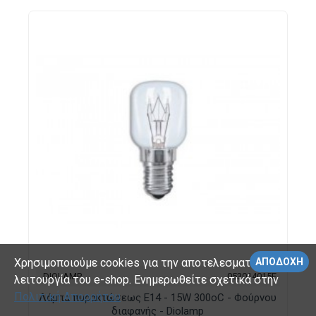
Χρησιμοποιούμε cookies για την αποτελεσματικότερη
ΑΠΟΔΟΧΉ
DIOLAMP
053014015Ε
λειτουργία του e-shop. Ενημερωθείτε σχετικά στην
Πολιτική Απορρήτου
Λάμπα πυρακτώσεως E14 - 15W 300oC - Φούρνου
διαφανής - Diolamp