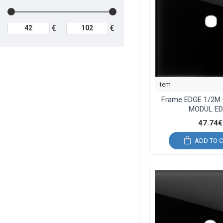
€
€
tem
Frame EDGE 1/2M 
MODUL E
47.74€
ADD TO 