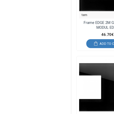
tem
Frame EDGE 2M G
MODUL E
46.70€
ADD TO 