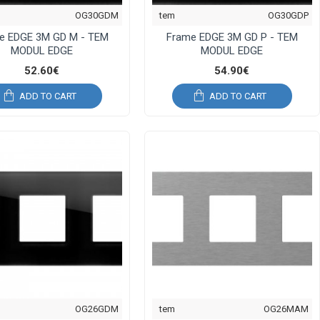
OG30GDM
tem
OG30GDP
e EDGE 3M GD M - TEM
Frame EDGE 3M GD P - TEM
MODUL EDGE
MODUL EDGE
52.60€
54.90€
ADD TO CART
ADD TO CART
OG26GDM
tem
OG26MAM