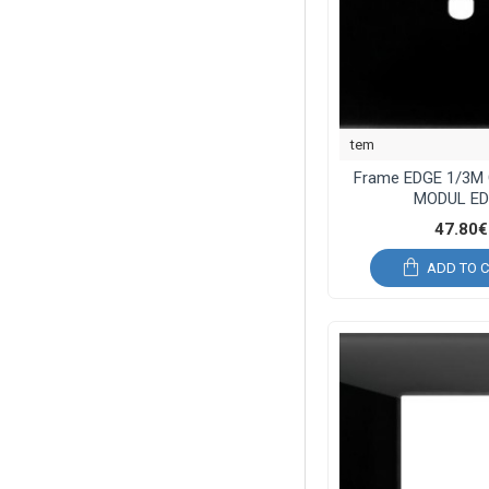
tem
Frame EDGE 1/3M 
MODUL E
47.80€
ADD TO 