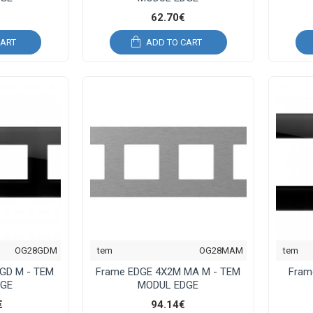
62.70€
CART
ADD TO CART
OG28GDM
tem
OG28MAM
tem
GD M - TEM
Frame EDGE 4X2M MA M - TEM
Fram
DGE
MODUL EDGE
€
94.14€