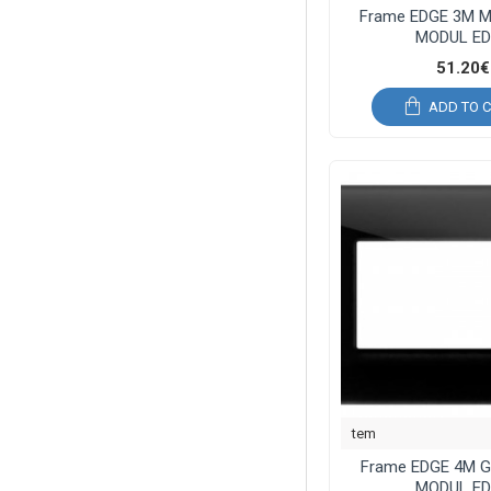
Frame EDGE 3M M
MODUL E
51.20€
ADD TO 
tem
Frame EDGE 4M G
MODUL E