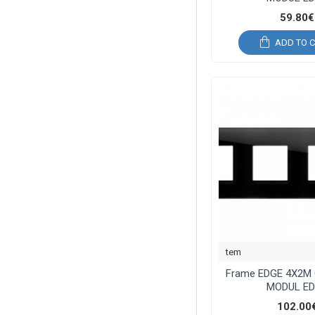
59.80€
ADD TO 
tem
Frame EDGE 4X2M 
MODUL E
102.00