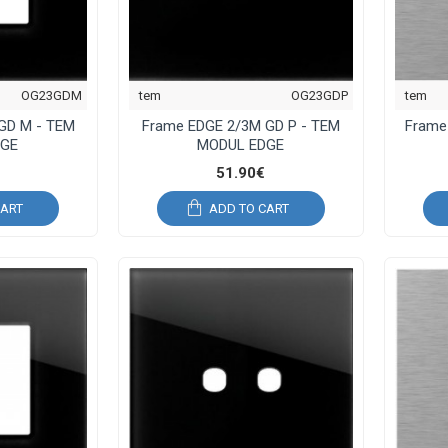
OG23GDM
tem
OG23GDP
tem
GD M - TEM
Frame EDGE 2/3M GD P - TEM
Frame
DGE
MODUL EDGE
51.90€
CART
ADD TO CART