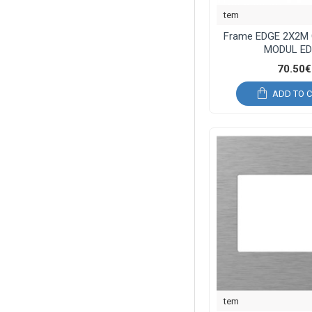
tem
Frame EDGE 2X2M 
MODUL E
70.50€
ADD TO 
tem