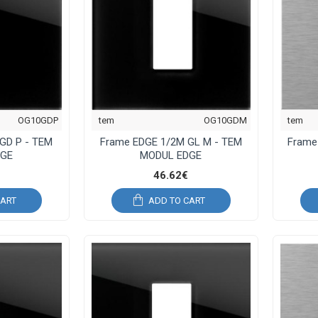
OG10GDP
tem
OG10GDM
tem
GD P - TEM
Frame EDGE 1/2M GL M - TEM
Frame
DGE
MODUL EDGE
46.62€
CART
ADD TO CART