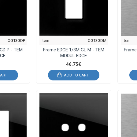
OG13GDP
tem
OG13GDM
tem
GD P - TEM
Frame EDGE 1/3M GL M - TEM
Frame
DGE
MODUL EDGE
46.75€
CART
ADD TO CART