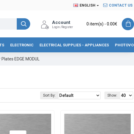
ENGLISH
CONTACT US
Account
0 item(s) - 0.00€
Login /Register
TS
ELECTRONIC
ELECTRICAL SUPPLIES - APPLIANCES
PHOTOVO
r Plates EDGE MODUL
Sort By:
Show: