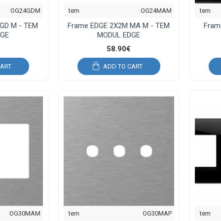
OG24GDM
tem
OG24MAM
tem
GD M - TEM
Frame EDGE 2X2M MA M - TEM
Fram
DGE
MODUL EDGE
58.90€
CART
ADD TO CART
OG30MAM
tem
OG30MAP
tem