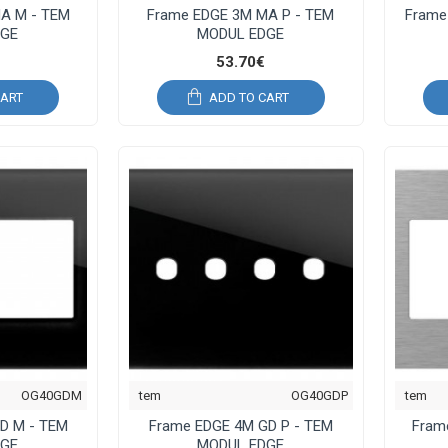
A M - TEM
Frame EDGE 3M MA P - TEM
Frame
DGE
MODUL EDGE
53.70€
CART
ADD TO CART
OG40GDM
tem
OG40GDP
tem
D M - TEM
Frame EDGE 4M GD P - TEM
Fram
DGE
MODUL EDGE