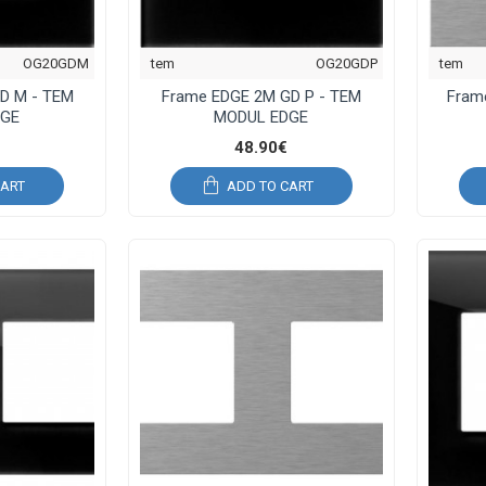
OG20GDM
tem
OG20GDP
tem
D M - TEM
Frame EDGE 2M GD P - TEM
Fram
DGE
MODUL EDGE
48.90€
CART
ADD TO CART