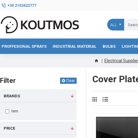
+30 2102622777
ALL
PROFFESIONAL SPRAYS
INDUSTRIAL MATERIAL
BULBS
LIGHTI
Electrical Supplie
Cover Pla
Filter
Clear
BRANDS
tem
PRICE